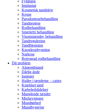
Fyldning
Implantat
Kosmetisk tandpleje
Krone
Parodontosebehandling
Tandprotese
Rodbehandling
Smertefri behandling
Visomstænder, behandling
Tandregulering
Tandblegning
Knogleopbygning
Narkose
Retrograd rodbehandling
Dit problem
Almentilstand
Dårlig ånde
Isninger
Huller i tænderne – caries
Knækket tand
Kæbeledslidelser
Manglende tænder
Misfarvninger
Mundtørhed
Mundhygiejne