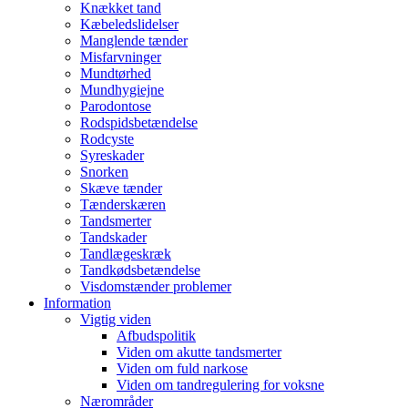
Knækket tand
Kæbeledslidelser
Manglende tænder
Misfarvninger
Mundtørhed
Mundhygiejne
Parodontose
Rodspidsbetændelse
Rodcyste
Syreskader
Snorken
Skæve tænder
Tænderskæren
Tandsmerter
Tandskader
Tandlægeskræk
Tandkødsbetændelse
Visdomstænder problemer
Information
Vigtig viden
Afbudspolitik
Viden om akutte tandsmerter
Viden om fuld narkose
Viden om tandregulering for voksne
Nærområder