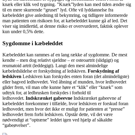
knæk eller klik ved tygning. ”Knæk”lyden kan med tiden ændre sig
til en mere skurrende “gruset” lyd. Ofte vil lyddannelse fra
kæbeleddet give anledning til bekymring, og tidligere informerede
man patienten om risikoen for, at kæbeleddet kunne gå af led. Det
viser sig imidlertid, at denne risiko er overvurderet, faktisk oplever
kun under 0,5% dette.
Sygdomme i kæbeleddet
Kæbeleddet kan rammes af en lang række af sygdomme. De mest
kendte – men dog relativt sjældne – er osteoartrit (slidgigt) og
reumatoid artrit (leddegigt). Langt den mest almindelige
kæbeledslidelse er forskydning af ledskiven.
Forskydning af
ledskiven
Ledskiven kan forskydes enten foran (det almindeligste)
eller bagved ledhovedet. Ved åbning af munden, hvor ledhovedet
glider frem, vil man ofte kunne høre et “klik” eller “knæk” som
udtryk for, at ledbrusken forskydes i forhold til
ledhovedet.
Indskrænket gabeevne
Indskrænket gabeevne af
kæbeleddet forekommer i tilfælde, hvor ledskiven er forskud foran
ledhovedet, men hvor det ikke er muligt for patienten at “presse”
ledhovedet frem forbi ledskiven. Opstår dette, vil det være
nødvendigt at “optræne” leddet igen ved hjælp af såkaldte
“gabeøvelser”.