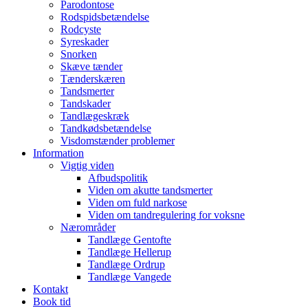
Parodontose
Rodspidsbetændelse
Rodcyste
Syreskader
Snorken
Skæve tænder
Tænderskæren
Tandsmerter
Tandskader
Tandlægeskræk
Tandkødsbetændelse
Visdomstænder problemer
Information
Vigtig viden
Afbudspolitik
Viden om akutte tandsmerter
Viden om fuld narkose
Viden om tandregulering for voksne
Nærområder
Tandlæge Gentofte
Tandlæge Hellerup
Tandlæge Ordrup
Tandlæge Vangede
Kontakt
Book tid