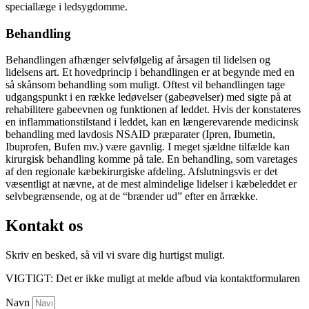
speciallæge i ledsygdomme.
Behandling
Behandlingen afhænger selvfølgelig af årsagen til lidelsen og
lidelsens art. Et hovedprincip i behandlingen er at begynde med en
så skånsom behandling som muligt. Oftest vil behandlingen tage
udgangspunkt i en række ledøvelser (gabeøvelser) med sigte på at
rehabilitere gabeevnen og funktionen af leddet. Hvis der konstateres
en inflammationstilstand i leddet, kan en længerevarende medicinsk
behandling med lavdosis NSAID præparater (Ipren, Ibumetin,
Ibuprofen, Bufen mv.) være gavnlig. I meget sjældne tilfælde kan
kirurgisk behandling komme på tale. En behandling, som varetages
af den regionale kæbekirurgiske afdeling. Afslutningsvis er det
væsentligt at nævne, at de mest almindelige lidelser i kæbeleddet er
selvbegrænsende, og at de “brænder ud” efter en årrække.
Kontakt os
Skriv en besked, så vil vi svare dig hurtigst muligt.
VIGTIGT: Det er ikke muligt at melde afbud via kontaktformularen
Navn