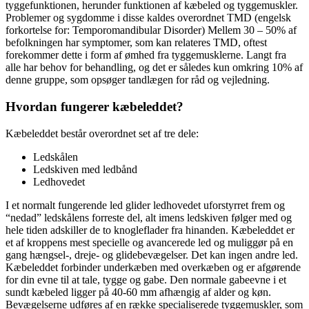
tyggefunktionen, herunder funktionen af kæbeled og tyggemuskler.
Problemer og sygdomme i disse kaldes overordnet TMD (engelsk
forkortelse for: Temporomandibular Disorder) Mellem 30 – 50% af
befolkningen har symptomer, som kan relateres TMD, oftest
forekommer dette i form af ømhed fra tyggemusklerne. Langt fra
alle har behov for behandling, og det er således kun omkring 10% af
denne gruppe, som opsøger tandlægen for råd og vejledning.
Hvordan fungerer kæbeleddet?
Kæbeleddet består overordnet set af tre dele:
Ledskålen
Ledskiven med ledbånd
Ledhovedet
I et normalt fungerende led glider ledhovedet uforstyrret frem og
“nedad” ledskålens forreste del, alt imens ledskiven følger med og
hele tiden adskiller de to knogleflader fra hinanden. Kæbeleddet er
et af kroppens mest specielle og avancerede led og muliggør på en
gang hængsel-, dreje- og glidebevægelser. Det kan ingen andre led.
Kæbeleddet forbinder underkæben med overkæben og er afgørende
for din evne til at tale, tygge og gabe. Den normale gabeevne i et
sundt kæbeled ligger på 40-60 mm afhængig af alder og køn.
Bevægelserne udføres af en række specialiserede tyggemuskler, som