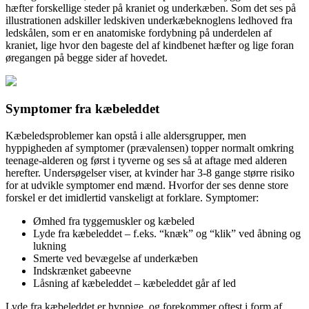
hæfter forskellige steder på kraniet og underkæben. Som det ses på
illustrationen adskiller ledskiven underkæbeknoglens ledhoved fra
ledskålen, som er en anatomiske fordybning på underdelen af
kraniet, lige hvor den bageste del af kindbenet hæfter og lige foran
øregangen på begge sider af hovedet.
Symptomer fra kæbeleddet
Kæbeledsproblemer kan opstå i alle aldersgrupper, men
hyppigheden af symptomer (prævalensen) topper normalt omkring
teenage-alderen og først i tyverne og ses så at aftage med alderen
herefter. Undersøgelser viser, at kvinder har 3-8 gange større risiko
for at udvikle symptomer end mænd. Hvorfor der ses denne store
forskel er det imidlertid vanskeligt at forklare. Symptomer:
Ømhed fra tyggemuskler og kæbeled
Lyde fra kæbeleddet – f.eks. “knæk” og “klik” ved åbning og
lukning
Smerte ved bevægelse af underkæben
Indskrænket gabeevne
Låsning af kæbeleddet – kæbeleddet går af led
Lyde fra kæbeleddet er hyppige, og forekommer oftest i form af