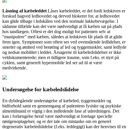
Låsning af kæbeleddet
Låses kæbeleddet, er det fordi ledskiven er
forskud bagved ledhovedet og derved blokerer for, at ledhovedet
kan glide tilbage i ledskålen ved den normale lukkebevægelse. I
sådanne tilfælde kan det være nødvendigt at få kæben sat på plads
hos tandlægen. Oftest er det dog muligt for patienten selv at
“manipulere” med kæben, således at ledskiven får plads til at glide
frem igen. Symptomer som oftest ses ved ovenstående ledlidelser, er
smerter og ømhed ved berøring af led og tyggemuskler, samt ledlyde
og nedsat mobilitet i leddet. Årsagerne til kæbeledslidelser er ikke
veldokumenterede; men et tidligere traume, som f.eks. et styrt på
cyklen, samt generelt hypermobile led ser ud til at være
medvirkende.
Undersøgelse for kæbeledslidelse
En dybdegående undersøgelse af kæbeled, tyggemuskler og
bidforhold samt en gennemgang af patientens fysiske og psykiske
almentilstand er vigtig i den indledende fase af udredningen. Det
kan i forlængelse heraf være nødvendigt at foretage specielle
røntgenoptagelser, og er der tale om mistanke om en generel
degenerativ kæbeledslidelse (f.eks. leddegigt) kan der henvises til en