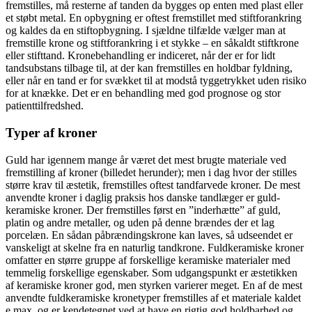
fremstilles, må resterne af tanden da bygges op enten med plast eller
et støbt metal. En opbygning er oftest fremstillet med stiftforankring
og kaldes da en stiftopbygning. I sjældne tilfælde vælger man at
fremstille krone og stiftforankring i et stykke – en såkaldt stiftkrone
eller stifttand. Kronebehandling er indiceret, når der er for lidt
tandsubstans tilbage til, at der kan fremstilles en holdbar fyldning,
eller når en tand er for svækket til at modstå tyggetrykket uden risiko
for at knække. Det er en behandling med god prognose og stor
patienttilfredshed.
Typer af kroner
Guld har igennem mange år været det mest brugte materiale ved
fremstilling af kroner (billedet herunder); men i dag hvor der stilles
større krav til æstetik, fremstilles oftest tandfarvede kroner. De mest
anvendte kroner i daglig praksis hos danske tandlæger er guld-
keramiske kroner. Der fremstilles først en ”inderhætte” af guld,
platin og andre metaller, og uden på denne brændes der et lag
porcelæn. En sådan påbrændingskrone kan laves, så udseendet er
vanskeligt at skelne fra en naturlig tandkrone. Fuldkeramiske kroner
omfatter en større gruppe af forskellige keramiske materialer med
temmelig forskellige egenskaber. Som udgangspunkt er æstetikken
af keramiske kroner god, men styrken varierer meget. En af de mest
anvendte fuldkeramiske kronetyper fremstilles af et materiale kaldet
e.max, og er kendetegnet ved at have en rigtig god holdbarhed og