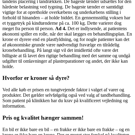
tandens placering i tandrækken. De bageste tænder udsættes for den
hårdeste belastning ved tygning. De bageste tænder er samtidigt
vigtige for at opretholde overkæbens og underkæbens stilling i
forhold til hinanden – at holde biddet. En gennemsnitlig voksen har
et tyggetryk på kindtænderne på ca. 100 kg. Dette varierer dog
meget fra person til person.
Ad 4.
Det er indlysende, at patientens
økonomi spiller en rolle, når der skal lægges en behandlingsplan. En
krone er dyrere end en plastfyldning, og for nogle patienter kan det
af økonomiske grunde være nødvendigt fravælge en tilrådelig
kronebehandling. På langt sigt vil det imidlertid ofte være det
billigste at få lavet den rigtige behandling med det samme og undgå
udgifter til omlavninger af plastreparationer og andet, der ikke kan
holde.
Hvorfor er kroner så dyre?
Ved alle køb er prisen en tungtvejende faktor i valget af varer og
produkter. Det gælder selvfølgelig også ved valg af tandbehandling.
Som patient på klinikken har du krav på kvalificeret vejledning og
information.
Pris og kvalitet hænger sammen!
En bil er ikke bare en bil – en frakke er ikke bare en frakke – og en
krone er ikke bare en krone. Der er meget stor forskel på kvaliteten