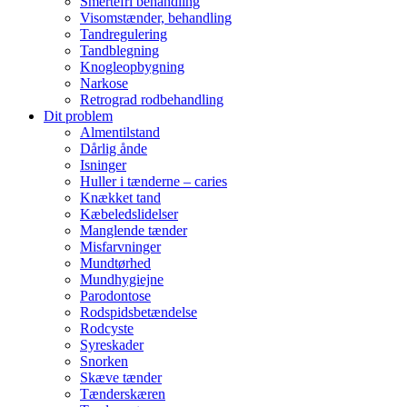
Smertefri behandling
Visomstænder, behandling
Tandregulering
Tandblegning
Knogleopbygning
Narkose
Retrograd rodbehandling
Dit problem
Almentilstand
Dårlig ånde
Isninger
Huller i tænderne – caries
Knækket tand
Kæbeledslidelser
Manglende tænder
Misfarvninger
Mundtørhed
Mundhygiejne
Parodontose
Rodspidsbetændelse
Rodcyste
Syreskader
Snorken
Skæve tænder
Tænderskæren