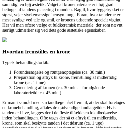
samtidigt en høj æstetik. Valget af kronemateriale er i høj grad
betinget af tandens placering i munden. Bagtil, hvor tyggetrykket er
størst, vejer styrkemæssige hensyn tungt. Foran, hvor tænderne er
mest synlige ved tale og smil, er kronens udseende specielt vigtigt.
Her vil man oftere vælge et fuldkeramisk materiale, der som nævnt
særligt udmærker sig ved dets gode æstetiske egenskaber.
Hvordan fremstilles en krone
Typisk behandlingsforløb:
Forundersøgelse og røntgenoptagelse (ca. 30 min.)
Præparation og aftryk til krone, fremstilling af midlertidig
krone (ca. 1 time)
Cementering af kronen (ca. 30 min. – forudgående
laboratorietid: ca. 45 min.)
Er man i samråd med sin tandlæge nået frem til, at der skal foretages
en kronebehandling, aftales de nødvendige tandlægetider. Hvis
tanden er i live, lægges der i de fleste tilfælde en lokalbedøvelse
inden behandlingen. Ofte tages der så et aftryk til en midlertidig
krone, som skal beskytte tanden i det tidsrum (ca. 1 uge),