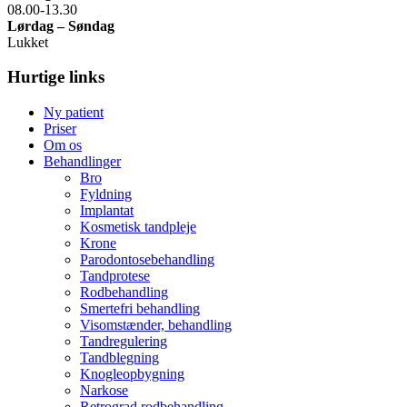
08.00-13.30
Lørdag – Søndag
Lukket
Hurtige links
Ny patient
Priser
Om os
Behandlinger
Bro
Fyldning
Implantat
Kosmetisk tandpleje
Krone
Parodontosebehandling
Tandprotese
Rodbehandling
Smertefri behandling
Visomstænder, behandling
Tandregulering
Tandblegning
Knogleopbygning
Narkose
Retrograd rodbehandling