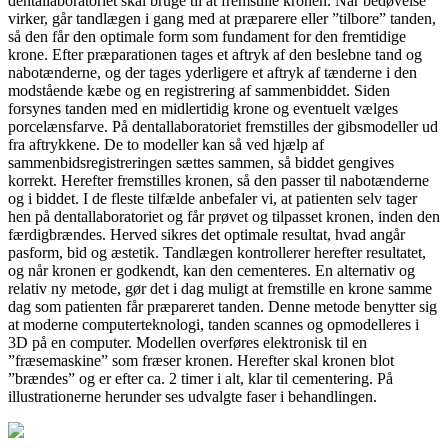
dentallaboratoriet skal bruge til at fremstille kronen. Når bedøvelse
virker, går tandlægen i gang med at præparere eller ”tilbore” tanden,
så den får den optimale form som fundament for den fremtidige
krone. Efter præparationen tages et aftryk af den beslebne tand og
nabotænderne, og der tages yderligere et aftryk af tænderne i den
modstående kæbe og en registrering af sammenbiddet. Siden
forsynes tanden med en midlertidig krone og eventuelt vælges
porcelænsfarve. På dentallaboratoriet fremstilles der gibsmodeller ud
fra aftrykkene. De to modeller kan så ved hjælp af
sammenbidsregistreringen sættes sammen, så biddet gengives
korrekt. Herefter fremstilles kronen, så den passer til nabotænderne
og i biddet. I de fleste tilfælde anbefaler vi, at patienten selv tager
hen på dentallaboratoriet og får prøvet og tilpasset kronen, inden den
færdigbrændes. Herved sikres det optimale resultat, hvad angår
pasform, bid og æstetik. Tandlægen kontrollerer herefter resultatet,
og når kronen er godkendt, kan den cementeres. En alternativ og
relativ ny metode, gør det i dag muligt at fremstille en krone samme
dag som patienten får præpareret tanden. Denne metode benytter sig
at moderne computerteknologi, tanden scannes og opmodelleres i
3D på en computer. Modellen overføres elektronisk til en
”fræsemaskine” som fræser kronen. Herefter skal kronen blot
”brændes” og er efter ca. 2 timer i alt, klar til cementering. På
illustrationerne herunder ses udvalgte faser i behandlingen.