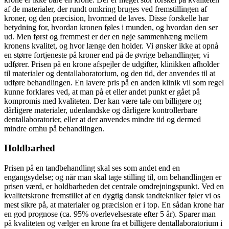
af de materialer, der rundt omkring bruges ved fremstillingen af
kroner, og den præcision, hvormed de laves. Disse forskelle har
betydning for, hvordan kronen føles i munden, og hvordan den ser
ud. Men først og fremmest er der en nøje sammenhæng mellem
kronens kvalitet, og hvor længe den holder. Vi ønsker ikke at opnå
en større fortjeneste på kroner end på de øvrige behandlinger, vi
udfører. Prisen på en krone afspejler de udgifter, klinikken afholder
til materialer og dentallaboratorium, og den tid, der anvendes til at
udføre behandlingen. En lavere pris på en anden klinik vil som regel
kunne forklares ved, at man på et eller andet punkt er gået på
kompromis med kvaliteten. Der kan være tale om billigere og
dårligere materialer, udenlandske og dårligere kontrollerbare
dentallaboratorier, eller at der anvendes mindre tid og dermed
mindre omhu på behandlingen.
Holdbarhed
Prisen på en tandbehandling skal ses som andet end en
engangsydelse; og når man skal tage stilling til, om behandlingen er
prisen værd, er holdbarheden det centrale omdrejningspunkt. Ved en
kvalitetskrone fremstillet af en dygtig dansk tandtekniker føler vi os
mest sikre på, at materialer og præcision er i top. En sådan krone har
en god prognose (ca. 95% overlevelsesrate efter 5 år). Sparer man
på kvaliteten og vælger en krone fra et billigere dentallaboratorium i