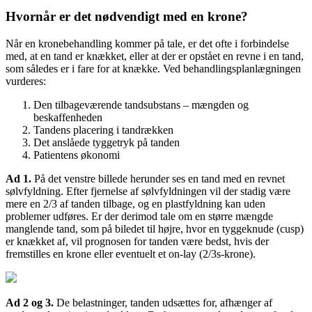
Hvornår er det nødvendigt med en krone?
Når en kronebehandling kommer på tale, er det ofte i forbindelse
med, at en tand er knækket, eller at der er opstået en revne i en tand,
som således er i fare for at knække. Ved behandlingsplanlægningen
vurderes:
Den tilbageværende tandsubstans – mængden og
beskaffenheden
Tandens placering i tandrækken
Det anslåede tyggetryk på tanden
Patientens økonomi
Ad 1.
På det venstre billede herunder ses en tand med en revnet
sølvfyldning. Efter fjernelse af sølvfyldningen vil der stadig være
mere en 2/3 af tanden tilbage, og en plastfyldning kan uden
problemer udføres. Er der derimod tale om en større mængde
manglende tand, som på biledet til højre, hvor en tyggeknude (cusp)
er knækket af, vil prognosen for tanden være bedst, hvis der
fremstilles en krone eller eventuelt et on-lay (2/3s-krone).
Ad 2 og 3.
De belastninger, tanden udsættes for, afhænger af