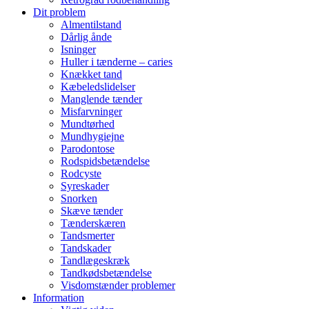
Dit problem
Almentilstand
Dårlig ånde
Isninger
Huller i tænderne – caries
Knækket tand
Kæbeledslidelser
Manglende tænder
Misfarvninger
Mundtørhed
Mundhygiejne
Parodontose
Rodspidsbetændelse
Rodcyste
Syreskader
Snorken
Skæve tænder
Tænderskæren
Tandsmerter
Tandskader
Tandlægeskræk
Tandkødsbetændelse
Visdomstænder problemer
Information