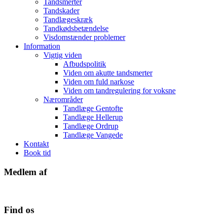
Tandsmerter
Tandskader
Tandlægeskræk
Tandkødsbetændelse
Visdomstænder problemer
Information
Vigtig viden
Afbudspolitik
Viden om akutte tandsmerter
Viden om fuld narkose
Viden om tandregulering for voksne
Nærområder
Tandlæge Gentofte
Tandlæge Hellerup
Tandlæge Ordrup
Tandlæge Vangede
Kontakt
Book tid
Medlem af
Find os