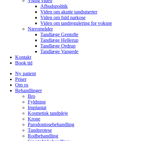
Vigtig viden
Afbudspolitik
Viden om akutte tandsmerter
Viden om fuld narkose
Viden om tandregulering for voksne
Nærområder
Tandlæge Gentofte
Tandlæge Hellerup
Tandlæge Ordrup
Tandlæge Vangede
Kontakt
Book tid
Ny patient
Priser
Om os
Behandlinger
Bro
Fyldning
Implantat
Kosmetisk tandpleje
Krone
Parodontosebehandling
Tandprotese
Rodbehandling