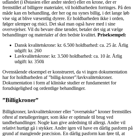
udlandet (i Østasien eller andre steder) eller en krone, der er
fremstillet af billigere materialer, vil holdbarheden forringes. På den
måde kan en behandling, der her og nu synes billig, i det lange løb
vise sig at blive væsentlig dyrere. Er holdbarheden ikke i orden,
følger ulemper og risici. Det skal man også have med i sine
overvejelser. Vil du bevare dine tænder, betaler det sig at vælge
behandlinger og materialer af den bedste kvalitet.
Priseksempel:
Dansk kvalitetskrone: kr. 6.500 holdbarhed: ca. 25 år. Årlig
udgift: kr. 260
Lavkvalitetskrone: kr. 3.500 holdbarhed: ca. 10 år. Årlig
udgift: kr. 350li
Ovenstående eksempel er konstrueret, da vi ingen dokumentation
har for holdbarheden af ”billig-kroner”/lavkvalitetskroner.
Dokumentation i form af kliniske studier er fundamentet for
forudsigelighed og ordentlige behandlinger.
”Billigkroner”
Billigkroner, lavkvalitetskroner eller ”oversøiske” kroner fremstilles
oftest af metallegeringer, som ikke er optimale til brug ved
tandbehandlinger. Nogle kan give anledning til allergi. Andre vil
relativt hurtigt gå i stykker. Andre igen vil have en dårlig pasform på
grund af manglende præcision. En dårlig pasform kan føre til, at