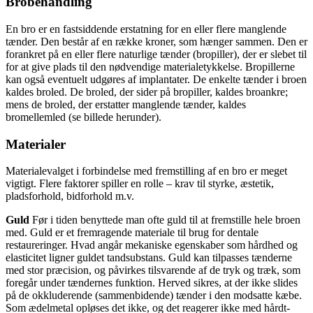
Brobehandling
En bro er en fastsiddende erstatning for en eller flere manglende
tænder. Den består af en række kroner, som hænger sammen. Den er
forankret på en eller flere naturlige tænder (bropiller), der er slebet til
for at give plads til den nødvendige materialetykkelse. Bropillerne
kan også eventuelt udgøres af implantater. De enkelte tænder i broen
kaldes broled. De broled, der sider på bropiller, kaldes broankre;
mens de broled, der erstatter manglende tænder, kaldes
bromellemled (se billede herunder).
Materialer
Materialevalget i forbindelse med fremstilling af en bro er meget
vigtigt. Flere faktorer spiller en rolle – krav til styrke, æstetik,
pladsforhold, bidforhold m.v.
Guld
Før i tiden benyttede man ofte guld til at fremstille hele broen
med. Guld er et fremragende materiale til brug for dentale
restaureringer. Hvad angår mekaniske egenskaber som hårdhed og
elasticitet ligner guldet tandsubstans. Guld kan tilpasses tænderne
med stor præcision, og påvirkes tilsvarende af de tryk og træk, som
foregår under tændernes funktion. Herved sikres, at der ikke slides
på de okkluderende (sammenbidende) tænder i den modsatte kæbe.
Som ædelmetal opløses det ikke, og det reagerer ikke med hårdt-