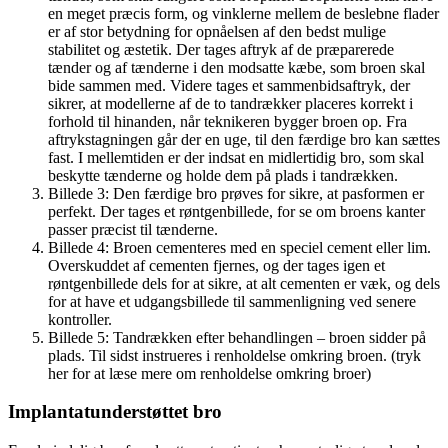
en meget præcis form, og vinklerne mellem de beslebne flader
er af stor betydning for opnåelsen af den bedst mulige
stabilitet og æstetik. Der tages aftryk af de præparerede
tænder og af tænderne i den modsatte kæbe, som broen skal
bide sammen med. Videre tages et sammenbidsaftryk, der
sikrer, at modellerne af de to tandrækker placeres korrekt i
forhold til hinanden, når teknikeren bygger broen op. Fra
aftrykstagningen går der en uge, til den færdige bro kan sættes
fast. I mellemtiden er der indsat en midlertidig bro, som skal
beskytte tænderne og holde dem på plads i tandrækken.
Billede 3: Den færdige bro prøves for sikre, at pasformen er
perfekt. Der tages et røntgenbillede, for se om broens kanter
passer præcist til tænderne.
Billede 4: Broen cementeres med en speciel cement eller lim.
Overskuddet af cementen fjernes, og der tages igen et
røntgenbillede dels for at sikre, at alt cementen er væk, og dels
for at have et udgangsbillede til sammenligning ved senere
kontroller.
Billede 5: Tandrækken efter behandlingen – broen sidder på
plads. Til sidst instrueres i renholdelse omkring broen. (tryk
her for at læse mere om renholdelse omkring broer)
Implantatunderstøttet bro