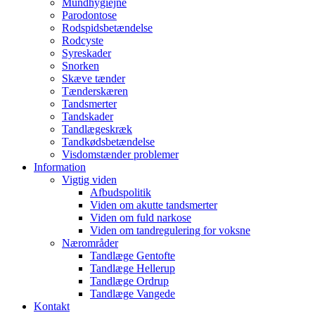
Mundhygiejne
Parodontose
Rodspidsbetændelse
Rodcyste
Syreskader
Snorken
Skæve tænder
Tænderskæren
Tandsmerter
Tandskader
Tandlægeskræk
Tandkødsbetændelse
Visdomstænder problemer
Information
Vigtig viden
Afbudspolitik
Viden om akutte tandsmerter
Viden om fuld narkose
Viden om tandregulering for voksne
Nærområder
Tandlæge Gentofte
Tandlæge Hellerup
Tandlæge Ordrup
Tandlæge Vangede
Kontakt