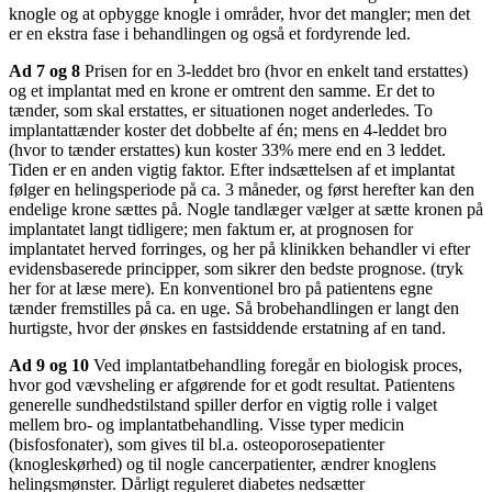
knogle og at opbygge knogle i områder, hvor det mangler; men det
er en ekstra fase i behandlingen og også et fordyrende led.
Ad 7 og 8
Prisen for en 3-leddet bro (hvor en enkelt tand erstattes)
og et implantat med en krone er omtrent den samme. Er det to
tænder, som skal erstattes, er situationen noget anderledes. To
implantattænder koster det dobbelte af én; mens en 4-leddet bro
(hvor to tænder erstattes) kun koster 33% mere end en 3 leddet.
Tiden er en anden vigtig faktor. Efter indsættelsen af et implantat
følger en helingsperiode på ca. 3 måneder, og først herefter kan den
endelige krone sættes på. Nogle tandlæger vælger at sætte kronen på
implantatet langt tidligere; men faktum er, at prognosen for
implantatet herved forringes, og her på klinikken behandler vi efter
evidensbaserede principper, som sikrer den bedste prognose. (tryk
her for at læse mere). En konventionel bro på patientens egne
tænder fremstilles på ca. en uge. Så brobehandlingen er langt den
hurtigste, hvor der ønskes en fastsiddende erstatning af en tand.
Ad 9 og 10
Ved implantatbehandling foregår en biologisk proces,
hvor god vævsheling er afgørende for et godt resultat. Patientens
generelle sundhedstilstand spiller derfor en vigtig rolle i valget
mellem bro- og implantatbehandling. Visse typer medicin
(bisfosfonater), som gives til bl.a. osteoporosepatienter
(knogleskørhed) og til nogle cancerpatienter, ændrer knoglens
helingsmønster. Dårligt reguleret diabetes nedsætter