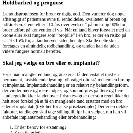
Holdbarhed og prognose
Langtidsprognosen for broer er rigtig god. Den varierer dog noget
afhængigt af patientens evne til renholdelse, kvaliteten af broen og
udførelsen. Generelt er ”10-års overlevelsen” på omkring 90% for
broer udført på konventionel vis. Når en tand bliver forsynet med en
krone eller skal fungere som ”bropille” i en bro, er der en risiko på
ca. 10-15% for, at tandnerven siden hen dør. Skulle dette ske,
foretages en almindelig rodbehandling, og tanden kan da uden
videre fungere normalt herefter.
Skal jeg vælge en bro eller et implantat?
Hvis man mangler en tand og ønsker at få den erstattet med en
permanent, fastsiddende løsning, vil valget ofte stå mellem en bro og
et implantat. Implantatbehandling er en relativt ny behandlingsform,
der vinder mere og mere indpas, og som udføres på flere og flere
tandlægeklinikker landet over. Prismæssigt er der som regel ikke den
helt store forskel på at få en manglende tand erstattet med en bro
eller et implantat. (tryk her for at se priseksempler) Der er en række
faktorer, tandlægen skal tage stilling til, før han vælger, om han vil
anbefale implantatbehandling eller brobehandling:
Er der behov for erstatning?
Krav til æstetik