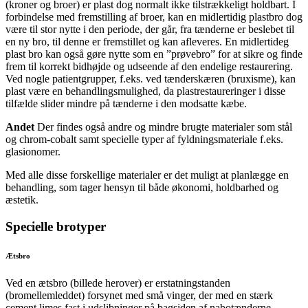
(kroner og broer) er plast dog normalt ikke tilstrækkeligt holdbart. I
forbindelse med fremstilling af broer, kan en midlertidig plastbro dog
være til stor nytte i den periode, der går, fra tænderne er beslebet til
en ny bro, til denne er fremstillet og kan afleveres. En midlertideg
plast bro kan også gøre nytte som en ”prøvebro” for at sikre og finde
frem til korrekt bidhøjde og udseende af den endelige restaurering.
Ved nogle patientgrupper, f.eks. ved tænderskæren (bruxisme), kan
plast være en behandlingsmulighed, da plastrestaureringer i disse
tilfælde slider mindre på tænderne i den modsatte kæbe.
Andet
Der findes også andre og mindre brugte materialer som stål
og chrom-cobalt samt specielle typer af fyldningsmateriale f.eks.
glasionomer.
Med alle disse forskellige materialer er det muligt at planlægge en
behandling, som tager hensyn til både økonomi, holdbarhed og
æstetik.
Specielle brotyper
Ætsbro
Ved en ætsbro (billede herover) er erstatningstanden
(bromellemleddet) forsynet med små vinger, der med en stærk
cement limes fast i udslibninger på bagsiden af nabotænderne.