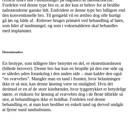
Fordelen ved denne type bro er, at der kun er behov for at beslibe
nabotænderne ganske lidt. Endvidere er denne type bro billigere end
den konventionelle bro. Til gengæld vil en ætsbro dog ofte hurtigt
gå løs og falde af. Ætsbroer bruges primært ved behandling af børn,
som lider af tandmangel, og som i voksenalderen skal behandles
med implantater.
Ekstentionsbro
En brotype, som tidligere blev benyttet en del, er ekstentionsbroen
(billede herover). Denne bro har kun en bropille på den ene side og
er således uden forankring i den anden side – man kalder den også
”en svævebro”. Mangler man en tand i fronten, hvor belastningen
ikke er så stor, kan denne løsning være en mulighed. Hvis det
derimod er en af de store kindtænder, hvor tyggetrykket er betydeligt
større, er risikoen for løsning af svævebro dog i de fleste tilfælde så
stor, at behandlingen ikke er holdbar. Fordelen ved denne
behandling er, at man kun besliber en enkelt tand og derved undgår
at fjerne sund tandsubstans.