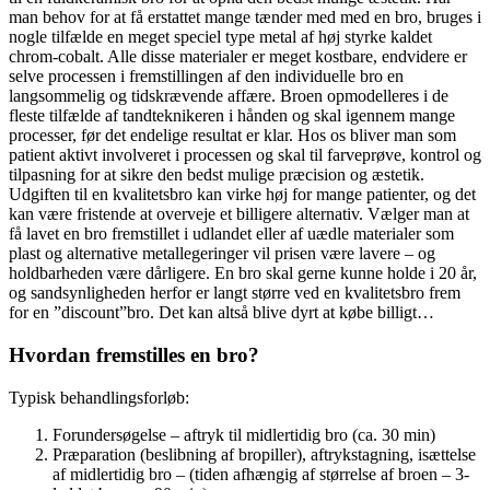
man behov for at få erstattet mange tænder med med en bro, bruges i
nogle tilfælde en meget speciel type metal af høj styrke kaldet
chrom-cobalt. Alle disse materialer er meget kostbare, endvidere er
selve processen i fremstillingen af den individuelle bro en
langsommelig og tidskrævende affære. Broen opmodelleres i de
fleste tilfælde af tandteknikeren i hånden og skal igennem mange
processer, før det endelige resultat er klar. Hos os bliver man som
patient aktivt involveret i processen og skal til farveprøve, kontrol og
tilpasning for at sikre den bedst mulige præcision og æstetik.
Udgiften til en kvalitetsbro kan virke høj for mange patienter, og det
kan være fristende at overveje et billigere alternativ. Vælger man at
få lavet en bro fremstillet i udlandet eller af uædle materialer som
plast og alternative metallegeringer vil prisen være lavere – og
holdbarheden være dårligere. En bro skal gerne kunne holde i 20 år,
og sandsynligheden herfor er langt større ved en kvalitetsbro frem
for en ”discount”bro. Det kan altså blive dyrt at købe billigt…
Hvordan fremstilles en bro?
Typisk behandlingsforløb:
Forundersøgelse – aftryk til midlertidig bro (ca. 30 min)
Præparation (beslibning af bropiller), aftrykstagning, isættelse
af midlertidig bro – (tiden afhængig af størrelse af broen – 3-