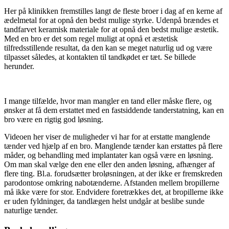
Her på klinikken fremstilles langt de fleste broer i dag af en kerne af
ædelmetal for at opnå den bedst mulige styrke. Udenpå brændes et
tandfarvet keramisk materiale for at opnå den bedst mulige æstetik.
Med en bro er det som regel muligt at opnå et æstetisk
tilfredsstillende resultat, da den kan se meget naturlig ud og være
tilpasset således, at kontakten til tandkødet er tæt. Se billede
herunder.
I mange tilfælde, hvor man mangler en tand eller måske flere, og
ønsker at få dem erstattet med en fastsiddende tanderstatning, kan en
bro være en rigtig god løsning.
Videoen her viser de muligheder vi har for at erstatte manglende
tænder ved hjælp af en bro. Manglende tænder kan erstattes på flere
måder, og behandling med implantater kan også være en løsning.
Om man skal vælge den ene eller den anden løsning, afhænger af
flere ting. Bl.a. forudsætter broløsningen, at der ikke er fremskreden
parodontose omkring nabotænderne. Afstanden mellem bropillerne
må ikke være for stor. Endvidere foretrækkes det, at bropillerne ikke
er uden fyldninger, da tandlægen helst undgår at beslibe sunde
naturlige tænder.