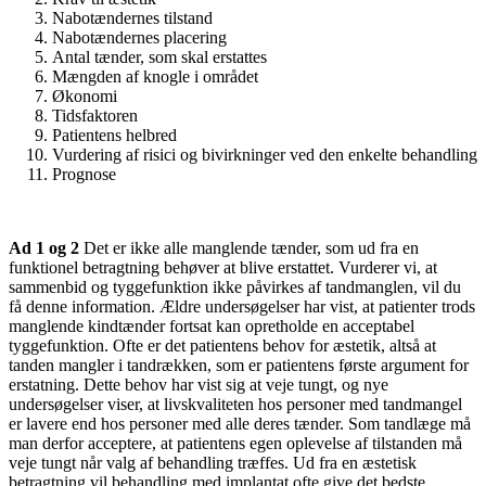
Nabotændernes tilstand
Nabotændernes placering
Antal tænder, som skal erstattes
Mængden af knogle i området
Økonomi
Tidsfaktoren
Patientens helbred
Vurdering af risici og bivirkninger ved den enkelte behandling
Prognose
Ad 1 og 2
Det er ikke alle manglende tænder, som ud fra en
funktionel betragtning behøver at blive erstattet. Vurderer vi, at
sammenbid og tyggefunktion ikke påvirkes af tandmanglen, vil du
få denne information. Ældre undersøgelser har vist, at patienter trods
manglende kindtænder fortsat kan opretholde en acceptabel
tyggefunktion. Ofte er det patientens behov for æstetik, altså at
tanden mangler i tandrækken, som er patientens første argument for
erstatning. Dette behov har vist sig at veje tungt, og nye
undersøgelser viser, at livskvaliteten hos personer med tandmangel
er lavere end hos personer med alle deres tænder. Som tandlæge må
man derfor acceptere, at patientens egen oplevelse af tilstanden må
veje tungt når valg af behandling træffes. Ud fra en æstetisk
betragtning vil behandling med implantat ofte give det bedste