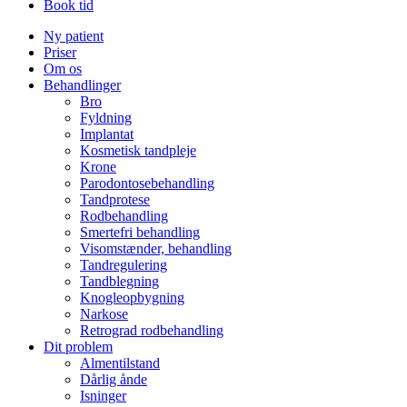
Book tid
Ny patient
Priser
Om os
Behandlinger
Bro
Fyldning
Implantat
Kosmetisk tandpleje
Krone
Parodontosebehandling
Tandprotese
Rodbehandling
Smertefri behandling
Visomstænder, behandling
Tandregulering
Tandblegning
Knogleopbygning
Narkose
Retrograd rodbehandling
Dit problem
Almentilstand
Dårlig ånde
Isninger