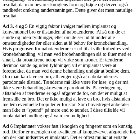
resultat, da man bevarer knoglens form og højde og derved også
tandkødet omkring tanderstatningen. Dette giver det mest naturlige
resultat.
Ad 3, 4 og 5
En vigtig faktor i valget mellem implantat og
konventionel bro er tilstanden af nabotænderne. Altså om de er
sunde og uden fyldninger, eller om de ser ud til under alle
omstændigheder før eller siden at få behov for kronebehandling.
Hvis prognosen for nabotænderne ser ud til at ville forbedres ved
kronebehandling, vil man ved brobehandlingen slå to fluer med et
smæk, da broankrene netop vil virke som kroner. Er tænderne
derimod sunde og uden fyldninger, vil et implantat være at
foretrække, da man ved denne behandling undgår at beslibe dem.
Om man kan lave en bro, afhænger også af nabotændernes
parodontale tilstand. Tænderne må ikke være for løse, og der må
ikke være behandlingskrævende parodontitis. Placeringen og
afstanden af tænderne er også afgørende for, om det er muligt at
fremstille en bro. Det er ikke muligt at lave en bro, hvis afstanden
mellem eventuelle bropiller er for stor. Som hovedregel anbefaler
man ikke et ”spænd” på mere end to tænder. I disse tilfælde vil
implantatbehandling også være en mulighed.
Ad 6
Implantater vokser fast i knoglen og fungerer som en kunstig
rod. Derfor er mængden og kvaliteten af knoglevævet afgørende for,
om der kan indsættes et implantat. Det er oftest muligt at erstatte