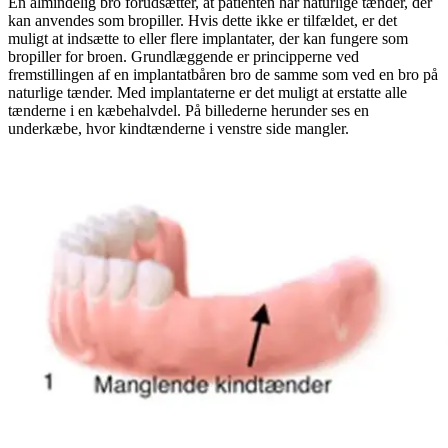
En almindelig bro forudsætter, at patienten har naturlige tænder, der
kan anvendes som bropiller. Hvis dette ikke er tilfældet, er det
muligt at indsætte to eller flere implantater, der kan fungere som
bropiller for broen. Grundlæggende er principperne ved
fremstillingen af en implantatbåren bro de samme som ved en bro på
naturlige tænder. Med implantaterne er det muligt at erstatte alle
tænderne i en kæbehalvdel. På billederne herunder ses en
underkæbe, hvor kindtænderne i venstre side mangler.