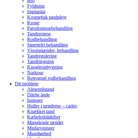
Bro
Fyldning
Implantat
Kosmetisk tandpleje
Krone
Parodontosebehandling
Tandprotese
Rodbehandling
Smertefri behandling
Visomstænder, behandling
Tandregulering
Tandblegning
Knogleopbygning
Narkose
Retrograd rodbehandling
Dit problem
Almentilstand
Dårlig ånde
Isninger
Huller i tænderne – caries
Knækket tand
Kæbeledslidelser
Manglende tænder
Misfarvninger
Mundtørhed