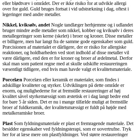
eller blødtvæv i området. Der er ikke risiko for at udvikle allergi
over for guld. Guld bruges fortsat i vid udstrækning i dag, oftest i
legeringer med andre metaller.
Nikkel, kviksølv, andet
Nogle tandlæger herhjemme og i udlandet
bruger mindre ædle metaller som nikkel, kobber og kviksølv i deres
metallegeringer som kerne (skelet) i broer og kroner. Disse metaller
er billigere, men har langt fra de samme gode egenskaber som guld.
Præcisionen af materialet er dårligere, der er risiko for allergiske
reaktioner, og holdbarheden ved stort indhold af disse metaller vil
være dårligere, end den er for kroner og broer af ædelmetal. Derfor
skal man som patient regne med at skulle udskifte restaureringen
væsentligt tidligere, end hvis man havde valgt et kvalitetsmateriale.
Porcelæn
Porcelæn eller keramik er materialer, som findes i
adskillige kvaliteter og styrker. Udviklingen på dette område er
enorm, og mulighederne for at fremstille restaureringer af høj
kvalitet såvel styrkemæssigt som æstetisk er i dag langt bedre end
for bare 5 år siden. Det er nu i mange tilfælde muligt at fremstille
broer af fuldkeramik, der kvalitetsmæssigt er fuldt på højde med
metalkeramiske broer.
Plast
Som fyldningsmateriale er plast et fremragende materiale. Det
besidder egenskaber ved fyldningsterapi, som er uovertrufne. Tryk
her for at læse mere om plastfyldninger. Ved større restaureringer