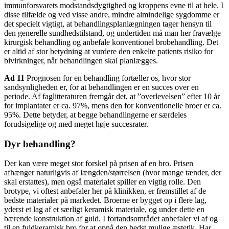
immunforsvarets modstandsdygtighed og kroppens evne til at hele. I
disse tilfælde og ved visse andre, mindre almindelige sygdomme er
det specielt vigtigt, at behandlingsplanlægningen tager hensyn til
den generelle sundhedstilstand, og undertiden må man her fravælge
kirurgisk behandling og anbefale konventionel brobehandling. Det
er altid af stor betydning at vurdere den enkelte patients risiko for
bivirkninger, når behandlingen skal planlægges.
Ad 11
Prognosen for en behandling fortæller os, hvor stor
sandsynligheden er, for at behandlingen er en succes over en
periode. Af faglitteraturen fremgår det, at ”overlevelsen” efter 10 år
for implantater er ca. 97%, mens den for konventionelle broer er ca.
95%. Dette betyder, at begge behandlingerne er særdeles
forudsigelige og med meget høje succesrater.
Dyr behandling?
Der kan være meget stor forskel på prisen af en bro. Prisen
afhænger naturligvis af længden/størrelsen (hvor mange tænder, der
skal erstattes), men også materialet spiller en vigtig rolle. Den
brotype, vi oftest anbefaler her på klinikken, er fremstillet af de
bedste materialer på markedet. Broerne er bygget op i flere lag,
yderst et lag af et særligt keramisk materiale, og under dette en
bærende konstruktion af guld. I fortandsområdet anbefaler vi af og
til en fuldkeramisk bro for at opnå den bedst mulige æstetik. Har