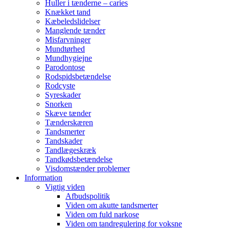
Huller i tænderne – caries
Knækket tand
Kæbeledslidelser
Manglende tænder
Misfarvninger
Mundtørhed
Mundhygiejne
Parodontose
Rodspidsbetændelse
Rodcyste
Syreskader
Snorken
Skæve tænder
Tænderskæren
Tandsmerter
Tandskader
Tandlægeskræk
Tandkødsbetændelse
Visdomstænder problemer
Information
Vigtig viden
Afbudspolitik
Viden om akutte tandsmerter
Viden om fuld narkose
Viden om tandregulering for voksne