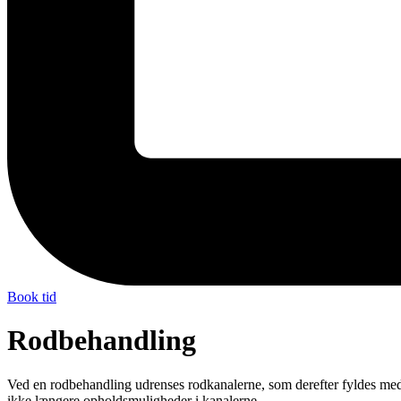
Book tid
Rodbehandling
Ved en rodbehandling udrenses rodkanalerne, som derefter fyldes med 
ikke længere opholdsmuligheder i kanalerne.