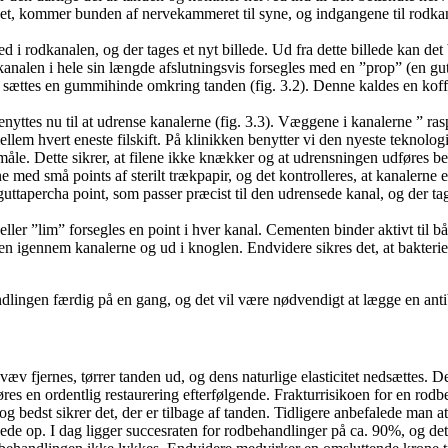
et, kommer bunden af nervekammeret til syne, og indgangene til rodkanale
d i rodkanalen, og der tages et nyt billede. Ud fra dette billede kan de
kanalen i hele sin længde afslutningsvis forsegles med en ”prop” (en gut
, sættes en gummihinde omkring tanden (fig. 3.2). Denne kaldes en koff
r benyttes nu til at udrense kanalerne (fig. 3.3). Væggene i kanalerne ” r
 hvert eneste filskift. På klinikken benytter vi den nyeste teknologi i
måle. Dette sikrer, at filene ikke knækker og at udrensningen udføres be
med små points af sterilt trækpapir, og det kontrolleres, at kanalerne er 
ttapercha point, som passer præcist til den udrensede kanal, og der tages
ler ”lim” forsegles en point i hver kanal. Cementen binder aktivt til bå
en igennem kanalerne og ud i knoglen. Endvidere sikres det, at bakterier
ndlingen færdig på en gang, og det vil være nødvendigt at lægge en anti
æv fjernes, tørrer tanden ud, og dens naturlige elasticitet nedsættes. 
føres en ordentlig restaurering efterfølgende. Frakturrisikoen for en rod
og bedst sikrer det, der er tilbage af tanden. Tidligere anbefalede man
ede op. I dag ligger succesraten for rodbehandlinger på ca. 90%, og d