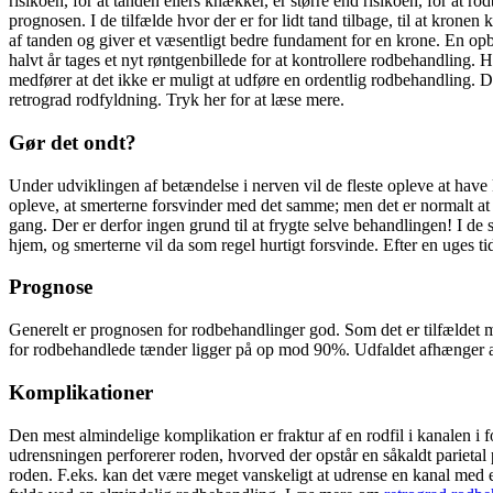
risikoen, for at tanden ellers knækker, er større end risikoen, for at 
prognosen. I de tilfælde hvor der er for lidt tand tilbage, til at kron
af tanden og giver et væsentligt bedre fundament for en krone. En opbyg
halvt år tages et nyt røntgenbillede for at kontrollere rodbehandling
medfører at det ikke er muligt at udføre en ordentlig rodbehandling. De
retrograd rodfyldning. Tryk her for at læse mere.
Gør det ondt?
Under udviklingen af betændelse i nerven vil de fleste opleve at have 
opleve, at smerterne forsvinder med det samme; men det er normalt at op
gang. Der er derfor ingen grund til at frygte selve behandlingen! I d
hjem, og smerterne vil da som regel hurtigt forsvinde. Efter en uges
Prognose
Generelt er prognosen for rodbehandlinger god. Som det er tilfældet 
for rodbehandlede tænder ligger på op mod 90%. Udfaldet afhænger af
Komplikationer
Den mest almindelige komplikation er fraktur af en rodfil i kanalen i
udrensningen perforerer roden, hvorved der opstår en såkaldt parietal
roden. F.eks. kan det være meget vanskeligt at udrense en kanal med e