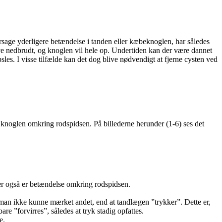
sage yderligere betændelse i tanden eller kæbeknoglen, har således
ve nedbrudt, og knoglen vil hele op. Undertiden kan der være dannet
es. I visse tilfælde kan det dog blive nødvendigt at fjerne cysten ved
 knoglen omkring rodspidsen. På billederne herunder (1-6) ses det
der også er betændelse omkring rodspidsen.
 man ikke kunne mærket andet, end at tandlægen ”trykker”. Dette er,
 ”forvirres”, således at tryk stadig opfattes.
e.