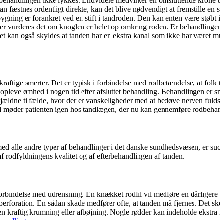
rodbehandlingen ikke lykkes. Endvidere medvirker en omsluttende krone til
en kan fæstnes ordentligt direkte, kan det blive nødvendigt at fremstille
ning er forankret ved en stift i tandroden. Den kan enten være støbt i me
. Her vurderes det om knoglen er helet op omkring roden. Er behandlinge
t kan også skyldes at tanden har en ekstra kanal som ikke har været muli
kraftige smerter. Det er typisk i forbindelse med rodbetændelse, at folk 
leve ømhed i nogen tid efter afsluttet behandling. Behandlingen er smerte
e sjældne tilfælde, hvor der er vanskeligheder med at bedøve nerven fuld
 tid møder patienten igen hos tandlægen, der nu kan gennemføre rodbeh
med alle andre typer af behandlinger i det danske sundhedsvæsen, er s
 rodfyldningens kvalitet og af efterbehandlingen af tanden.
 forbindelse med udrensning. En knækket rodfil vil medføre en dårligere 
 perforation. En sådan skade medfører ofte, at tanden må fjernes. Det 
n kraftig krumning eller afbøjning. Nogle rødder kan indeholde ekstra r