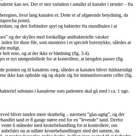
rne kan ses. Der er stor variation i antallet af kanaler i tænder – fra
t beregnes, hvor lang kanalen er. Dette er af afgørende betydning, da
tapercha point).
erdam, og den forhindrer spyt og bakterier fra mundhulen i at
aspes” og der skylles med forskellige antibakterielle væsker
nden for disse file, som monteres i et specielt borestykke, således at
dst muligt.
helt rene, og at der ikke er blødning (fig. 3.4).
 et nyt røntgenbillede for at kontrollere, at længden passer (fig.
de pointen og til kanalens væg, således at kanalen bliver fuldstændigt
ne ikke kan opholde sig og skjule sig for immunforsvarets celler (fig.
bakteriel substans i kanalerne som patienten skal gå med i ca. 1 uge.
Derved bliver tanden mere skrøbelig – nærmest ”glas-agtig”, og der
behandlet tand er 8 gange større end for en ”levende” tand. Derfor
 at vente 6 måneder med kronebehandling for at kontrollere, om
et anbefales nu at udføre kronebehandlingen med det samme, da