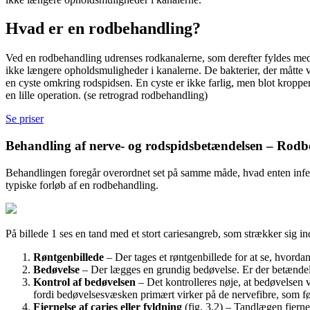
Hvad er en rodbehandling?
Ved en rodbehandling udrenses rodkanalerne, som derefter fyldes med 
ikke længere opholdsmuligheder i kanalerne. De bakterier, der måtte 
en cyste omkring rodspidsen. En cyste er ikke farlig, men blot kroppe
en lille operation. (se retrograd rodbehandling)
Se priser
Behandling af nerve- og rodspidsbetændelsen – Rod
Behandlingen foregår overordnet set på samme måde, hvad enten infekt
typiske forløb af en rodbehandling.
På billede 1 ses en tand med et stort cariesangreb, som strækker sig i
Røntgenbillede
– Der tages et røntgenbillede for at se, hvord
Bedøvelse
– Der lægges en grundig bedøvelse. Er der betændels
Kontrol af bedøvelsen
– Det kontrolleres nøje, at bedøvelsen 
fordi bedøvelsesvæsken primært virker på de nervefibre, som før
Fjernelse af caries eller fyldning
(fig. 3.2) – Tandlægen fjerne