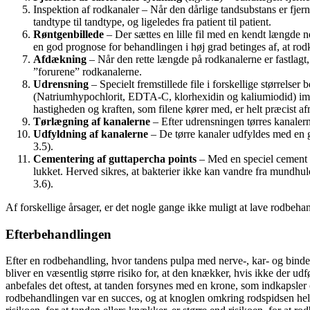
Inspektion af rodkanaler – Når den dårlige tandsubstans er fjern
tandtype til tandtype, og ligeledes fra patient til patient.
Røntgenbillede
– Der sættes en lille fil med en kendt længde ne
en god prognose for behandlingen i høj grad betinges af, at rod
Afdækning
– Når den rette længde på rodkanalerne er fastlagt
”forurene” rodkanalerne.
Udrensning
– Specielt fremstillede file i forskellige størrelse
(Natriumhypochlorit, EDTA-C, klorhexidin og kaliumiodid) imellem
hastigheden og kraften, som filene kører med, er helt præcist af
Tørlægning af kanalerne
– Efter udrensningen tørres kanalerne 
Udfyldning af kanalerne
– De tørre kanaler udfyldes med en gu
3.5).
Cementering af guttapercha points
– Med en speciel cement el
lukket. Herved sikres, at bakterier ikke kan vandre fra mundhul
3.6).
Af forskellige årsager, er det nogle gange ikke muligt at lave rodbeha
Efterbehandlingen
Efter en rodbehandling, hvor tandens pulpa med nerve-, kar- og bindev
bliver en væsentlig større risiko for, at den knækker, hvis ikke der ud
anbefales det oftest, at tanden forsynes med en krone, som indkapsler 
rodbehandlingen var en succes, og at knoglen omkring rodspidsen hel