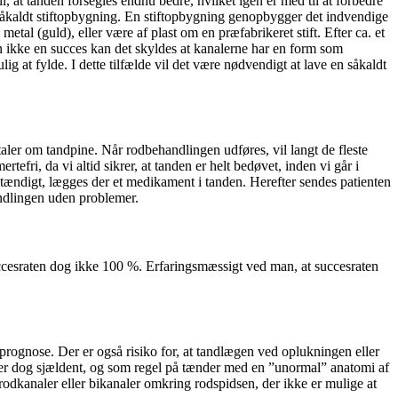
, at tanden forsegles endnu bedre, hvilket igen er med til at forbedre
 en såkaldt stiftopbygning. En stiftopbygning genopbygger det indvendige
tal (guld), eller være af plast om en præfabrikeret stift. Efter ca. et
n ikke en succes kan det skyldes at kanalerne har en form som
g at fylde. I dette tilfælde vil det være nødvendigt at lave en såkaldt
taler om tandpine. Når rodbehandlingen udføres, vil langt de fleste
fri, da vi altid sikrer, at tanden er helt bedøvet, inden vi går i
stændigt, lægges der et medikament i tanden. Herefter sendes patienten
andlingen uden problemer.
uccesraten dog ikke 100 %. Erfaringsmæssigt ved man, at succesraten
prognose. Der er også risiko for, at tandlægen ved oplukningen eller
sker dog sjældent, og som regel på tænder med en ”unormal” anatomi af
odkanaler eller bikanaler omkring rodspidsen, der ikke er mulige at