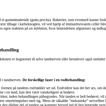
et gummimateriale (gutta percha). Bakterier, som eventuelt kunne forår
være tilbage i kæbeknoglen, vil ved hjælp af immunforsvarets celler bli
ns egen reaktion på en infektion, hvor betændelsen afgrænses og indkapsl
behandling
ionen er begrænset til selve tandnerven eller herudover også omfatter
nd i tandnerven.
De forskellige faser i en rodbehandling:
an formen på tandens rod/rødder ser ud. Endvidere kan det her ses, om 
e i en tand, kan den være vanskeligere at bedøve.
virker, inden behandlingen påbegyndes. Når tanden er helt bedøvet, vil
er smerteimpulser med sig. Mens de såkaldte ”mekaniske” nervefibre bare
r den dårlige del af tanden og kommer herved ind til den betændte nerv