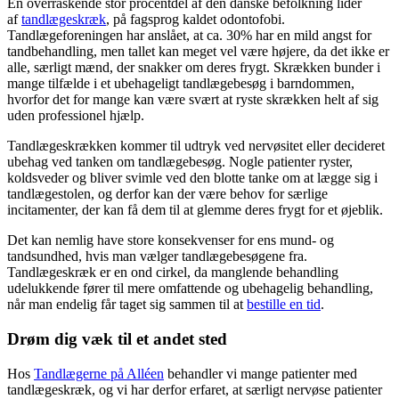
En overraskende stor procentdel af den danske befolkning lider
af
tandlægeskræk
, på fagsprog kaldet odontofobi.
Tandlægeforeningen har anslået, at ca. 30% har en mild angst for
tandbehandling, men tallet kan meget vel være højere, da det ikke er
alle, særligt mænd, der snakker om deres frygt. Skrækken bunder i
mange tilfælde i et ubehageligt tandlægebesøg i barndommen,
hvorfor det for mange kan være svært at ryste skrækken helt af sig
uden professionel hjælp.
Tandlægeskrækken kommer til udtryk ved nervøsitet eller decideret
ubehag ved tanken om tandlægebesøg. Nogle patienter ryster,
koldsveder og bliver svimle ved den blotte tanke om at lægge sig i
tandlægestolen, og derfor kan der være behov for særlige
incitamenter, der kan få dem til at glemme deres frygt for et øjeblik.
Det kan nemlig have store konsekvenser for ens mund- og
tandsundhed, hvis man vælger tandlægebesøgene fra.
Tandlægeskræk er en ond cirkel, da manglende behandling
udelukkende fører til mere omfattende og ubehagelig behandling,
når man endelig får taget sig sammen til at
bestille en tid
.
Drøm dig væk til et andet sted
Hos
Tandlægerne på Alléen
behandler vi mange patienter med
tandlægeskræk, og vi har derfor erfaret, at særligt nervøse patienter