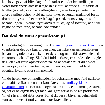
kan have gavn af blive lagt i fuld narkose under behandlingen.
Vores uddannede anæstesilæge står klar til at træde til i tilfælde af
tandlægeskræk, stort behandlingsbehov, eller hvis patienten har
andre særlige behov. Fuld narkose giver patienten mulighed for at
drømme sig væk til et mere behageligt sted, mens vi tager os af
behandlingen. Overlad trygt ansvaret til os, og så lover vi, at du vil
vågne op med rene, behandlede tænder.
Det skal du være opmærksom på
Der er utrolig få bivirkninger ved
behandling med fuld narkose
, men
vi anbefaler det dog kun til personer, der ikke kan gennemføre en
behandling uden, da det både er dyrere og mere tidskrævende end
en normal behandling. Skal du i fuld narkose, er der desuden nogle
ting, du skal være opmærksom på. Vi anbefaler fx, at du holdes
under opsyn af en pårørende, når du når vågner, i tilfælde af
eventuel kvalme eller svimmelhed.
Vil du høre mere om muligheden for behandling med fuld narkose,
er du altid velkommen til at kontakte vores
tandlægeklinik i
Charlottenlund
. Der er ikke nogen skam i at lide af tandlægeskræk,
og der er heldigvis meget man kan gøre for at mindske problemet.
Vi vil i hvert fald gøre vores, for at dit besøg bliver så behageligt
som overhovedet muligt, tandlægeskræk eller ej.