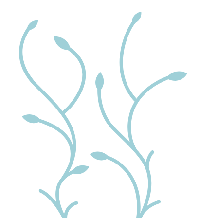
Videre
til
indhold